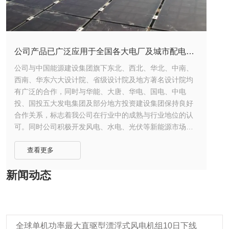
公司产品已广泛应用于全国各大电厂及城市配电网
络
公司与中国能源建设集团旗下东北、西北、华北、中南、
西南、华东六大设计院、省级设计院及地方著名设计院均
有广泛的合作，同时与华能、大唐、华电、国电、中电
投、国投五大发电集团及部分地方投资建设集团保持良好
合作关系，标志着我公司在行业中的成熟与行业地位的认
可。同时公司积极开发风电、水电、光伏等新能源市场，
同时拓展煤炭、化工、制药、通讯、轨道交通等市场领
域，达成市场网络的全面覆盖。
查看更多
新闻动态
全球单机功率最大直驱型漂浮式风电机组10日下线